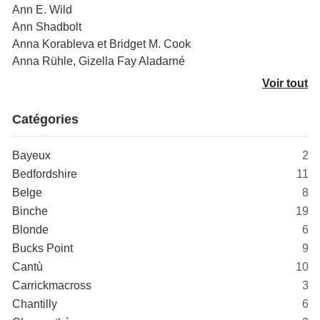
Ann E. Wild
Ann Shadbolt
Anna Korableva et Bridget M. Cook
Anna Rühle, Gizella Fay Aladarné
Voir tout
Catégories
Bayeux
2
Bedfordshire
11
Belge
8
Binche
19
Blonde
6
Bucks Point
9
Cantù
10
Carrickmacross
3
Chantilly
6