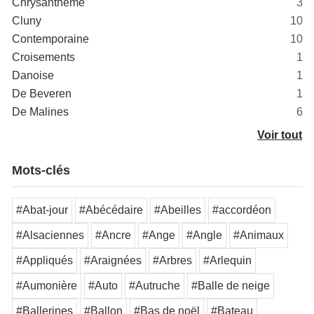
Chrysanthème
3
Cluny
10
Contemporaine
10
Croisements
1
Danoise
1
De Beveren
1
De Malines
6
Voir tout
Mots-clés
#Abat-jour
#Abécédaire
#Abeilles
#accordéon
#Alsaciennes
#Ancre
#Ange
#Angle
#Animaux
#Appliqués
#Araignées
#Arbres
#Arlequin
#Aumonière
#Auto
#Autruche
#Balle de neige
#Ballerines
#Ballon
#Bas de noël
#Bateau