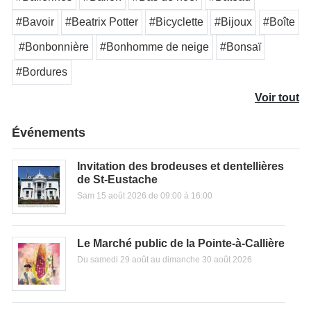
#Bavoir
#Beatrix Potter
#Bicyclette
#Bijoux
#Boîte
#Bonbonnière
#Bonhomme de neige
#Bonsaï
#Bordures
Voir tout
Événements
Invitation des brodeuses et dentellières
de St-Eustache
Sam 15 août 2026 de 09:00 à 16:00
Le Marché public de la Pointe-à-Callière
Du samedi 29 août au dimanche 30 août 2026