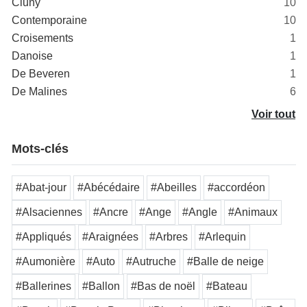
Cluny
10
Contemporaine
10
Croisements
1
Danoise
1
De Beveren
1
De Malines
6
Voir tout
Mots-clés
#Abat-jour
#Abécédaire
#Abeilles
#accordéon
#Alsaciennes
#Ancre
#Ange
#Angle
#Animaux
#Appliqués
#Araignées
#Arbres
#Arlequin
#Aumonière
#Auto
#Autruche
#Balle de neige
#Ballerines
#Ballon
#Bas de noël
#Bateau