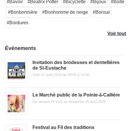
#Bavoir
#Beatrix Potter
#Bicyclette
#Bijoux
#Boîte
#Bonbonnière
#Bonhomme de neige
#Bonsaï
#Bordures
Voir tout
Événements
Invitation des brodeuses et dentellières
de St-Eustache
Sam 15 août 2026 de 09:00 à 16:00
Le Marché public de la Pointe-à-Callière
Du samedi 29 août au dimanche 30 août 2026
Festival au Fil des traditions