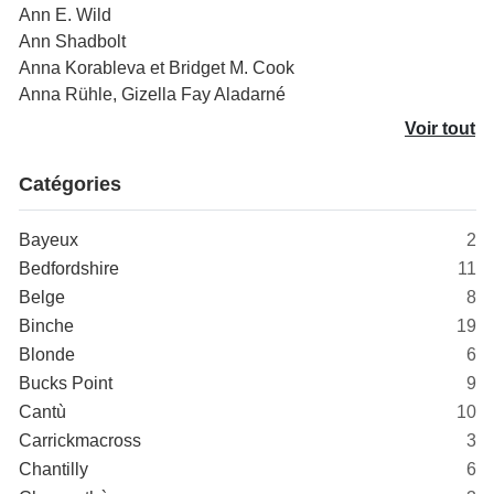
Ann E. Wild
Ann Shadbolt
Anna Korableva et Bridget M. Cook
Anna Rühle, Gizella Fay Aladarné
Voir tout
Catégories
Bayeux
2
Bedfordshire
11
Belge
8
Binche
19
Blonde
6
Bucks Point
9
Cantù
10
Carrickmacross
3
Chantilly
6