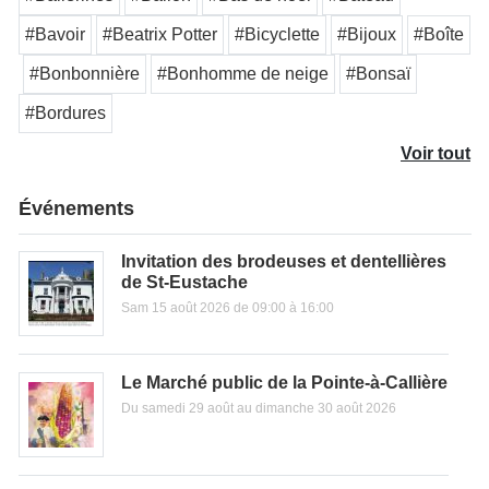
#Bavoir
#Beatrix Potter
#Bicyclette
#Bijoux
#Boîte
#Bonbonnière
#Bonhomme de neige
#Bonsaï
#Bordures
Voir tout
Événements
Invitation des brodeuses et dentellières
de St-Eustache
Sam 15 août 2026 de 09:00 à 16:00
Le Marché public de la Pointe-à-Callière
Du samedi 29 août au dimanche 30 août 2026