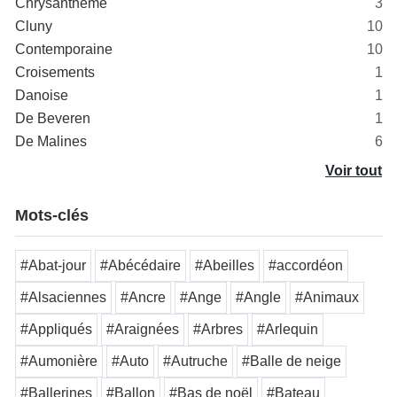
Chrysanthème
3
Cluny
10
Contemporaine
10
Croisements
1
Danoise
1
De Beveren
1
De Malines
6
Voir tout
Mots-clés
#Abat-jour
#Abécédaire
#Abeilles
#accordéon
#Alsaciennes
#Ancre
#Ange
#Angle
#Animaux
#Appliqués
#Araignées
#Arbres
#Arlequin
#Aumonière
#Auto
#Autruche
#Balle de neige
#Ballerines
#Ballon
#Bas de noël
#Bateau