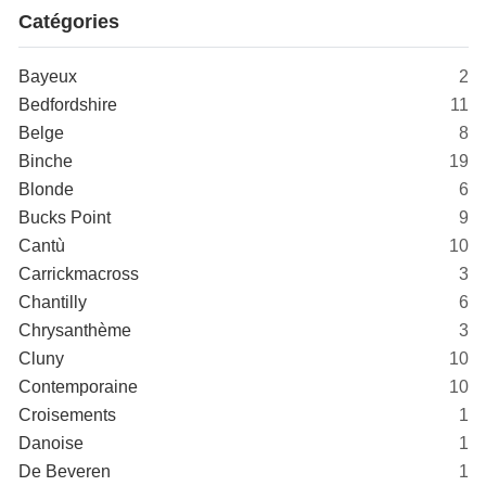
Catégories
Bayeux
2
Bedfordshire
11
Belge
8
Binche
19
Blonde
6
Bucks Point
9
Cantù
10
Carrickmacross
3
Chantilly
6
Chrysanthème
3
Cluny
10
Contemporaine
10
Croisements
1
Danoise
1
De Beveren
1