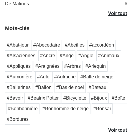
De Malines
6
Voir tout
Mots-clés
#Abat-jour
#Abécédaire
#Abeilles
#accordéon
#Alsaciennes
#Ancre
#Ange
#Angle
#Animaux
#Appliqués
#Araignées
#Arbres
#Arlequin
#Aumonière
#Auto
#Autruche
#Balle de neige
#Ballerines
#Ballon
#Bas de noël
#Bateau
#Bavoir
#Beatrix Potter
#Bicyclette
#Bijoux
#Boîte
#Bonbonnière
#Bonhomme de neige
#Bonsaï
#Bordures
Voir tout