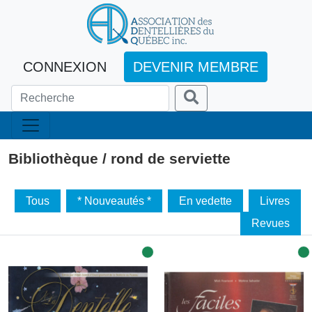
CONNEXION
DEVENIR MEMBRE
Bibliothèque / rond de serviette
Tous
* Nouveautés *
En vedette
Livres
Revues