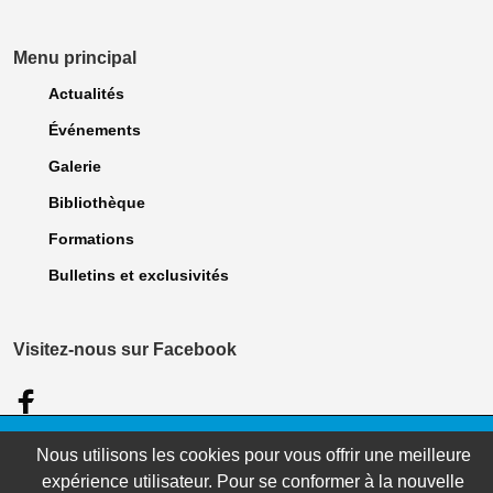
Menu principal
Actualités
Événements
Galerie
Bibliothèque
Formations
Bulletins et exclusivités
Visitez-nous sur Facebook
© 2023 Association des dentellières du Québec. Tous droits Réservés. |
Nous utilisons les cookies pour vous offrir une meilleure
Politique de confidentialité
| Site réalisé par
WebCONCEPT Plus inc.
expérience utilisateur. Pour se conformer à la nouvelle