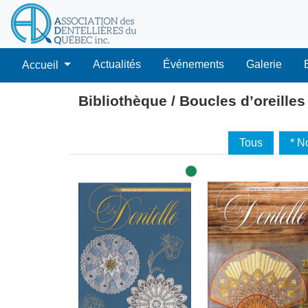
Actualités
Événements
Galerie
Accueil
Bibliothèque / Boucles d’oreilles
Tous
* N