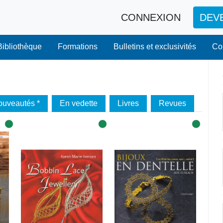
CONNEXION
DEV
Bibliothèque
Formations
Bulletins et exclusivités
Co
ouveautés *
En vedette
Livres
Revues