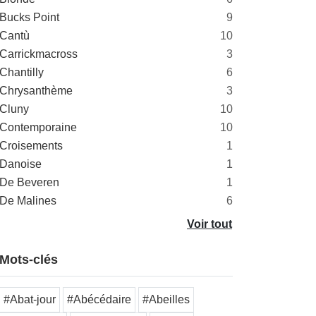
Bucks Point
9
Cantù
10
Carrickmacross
3
Chantilly
6
Chrysanthème
3
Cluny
10
Contemporaine
10
Croisements
1
Danoise
1
De Beveren
1
De Malines
6
Voir tout
Mots-clés
#Abat-jour
#Abécédaire
#Abeilles