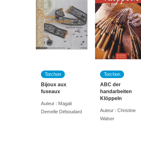
Torchon
Torchon
Bijoux aux
ABC der
fuseaux
handarbeiten
Klöppeln
Auteur : Magali
Auteur : Christine
Demelle Déboudard
Walser