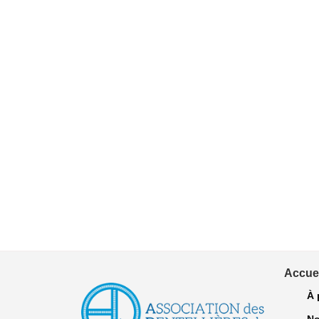
Accuei
À 