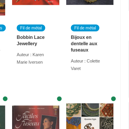
es
Fil de métal
Fil de métal
Bobbin Lace
Bijoux en
Jewellery
dentelle aux
6
fuseaux
Auteur : Karen
Auteur : Colette
Marie Iversen
Varet