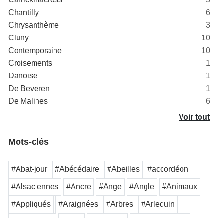
Chantilly
6
Chrysanthème
3
Cluny
10
Contemporaine
10
Croisements
1
Danoise
1
De Beveren
1
De Malines
6
Voir tout
Mots-clés
#Abat-jour
#Abécédaire
#Abeilles
#accordéon
#Alsaciennes
#Ancre
#Ange
#Angle
#Animaux
#Appliqués
#Araignées
#Arbres
#Arlequin