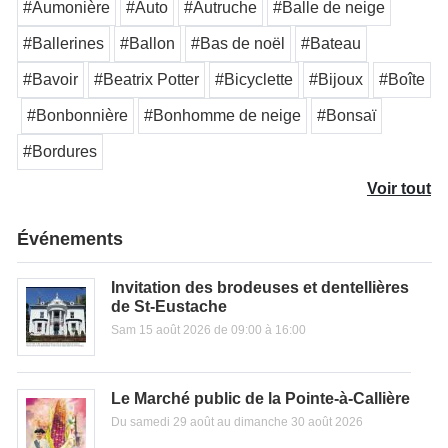
#Aumonière
#Auto
#Autruche
#Balle de neige
#Ballerines
#Ballon
#Bas de noël
#Bateau
#Bavoir
#Beatrix Potter
#Bicyclette
#Bijoux
#Boîte
#Bonbonnière
#Bonhomme de neige
#Bonsaï
#Bordures
Voir tout
Événements
Invitation des brodeuses et dentellières
de St-Eustache
Sam 15 août 2026 de 09:00 à 16:00
Le Marché public de la Pointe-à-Callière
Du samedi 29 août au dimanche 30 août 2026