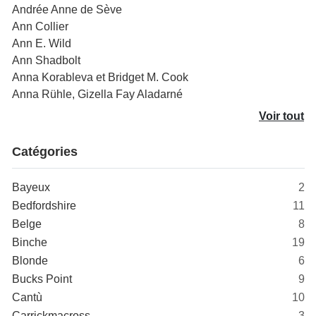
Andrée Anne de Sève
Ann Collier
Ann E. Wild
Ann Shadbolt
Anna Korableva et Bridget M. Cook
Anna Rühle, Gizella Fay Aladarné
Voir tout
Catégories
Bayeux
2
Bedfordshire
11
Belge
8
Binche
19
Blonde
6
Bucks Point
9
Cantù
10
Carrickmacross
3