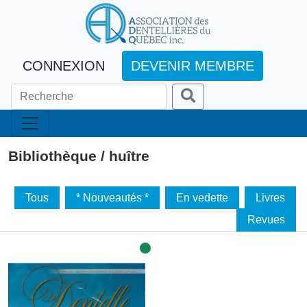
CONNEXION
DEVENIR MEMBRE
Bibliothèque / huître
Tous
* Nouveautés *
En vedette
Livres
Revues