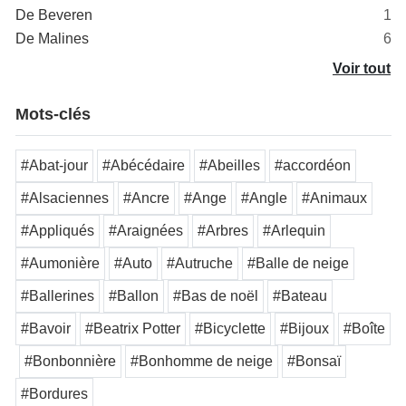
De Beveren
1
De Malines
6
Voir tout
Mots-clés
#Abat-jour
#Abécédaire
#Abeilles
#accordéon
#Alsaciennes
#Ancre
#Ange
#Angle
#Animaux
#Appliqués
#Araignées
#Arbres
#Arlequin
#Aumonière
#Auto
#Autruche
#Balle de neige
#Ballerines
#Ballon
#Bas de noël
#Bateau
#Bavoir
#Beatrix Potter
#Bicyclette
#Bijoux
#Boîte
#Bonbonnière
#Bonhomme de neige
#Bonsaï
#Bordures