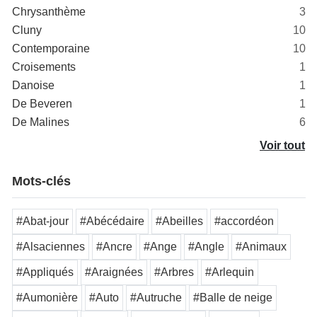
Chrysanthème
3
Cluny
10
Contemporaine
10
Croisements
1
Danoise
1
De Beveren
1
De Malines
6
Voir tout
Mots-clés
#Abat-jour
#Abécédaire
#Abeilles
#accordéon
#Alsaciennes
#Ancre
#Ange
#Angle
#Animaux
#Appliqués
#Araignées
#Arbres
#Arlequin
#Aumonière
#Auto
#Autruche
#Balle de neige