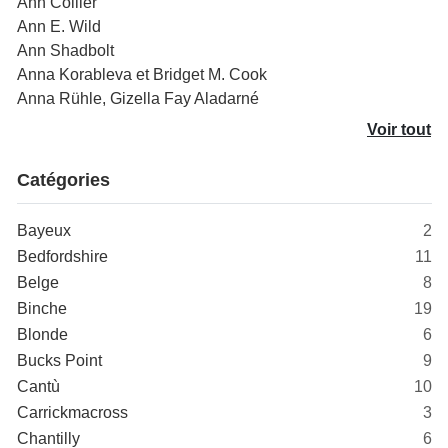
Ann Collier
Ann E. Wild
Ann Shadbolt
Anna Korableva et Bridget M. Cook
Anna Rühle, Gizella Fay Aladarné
Voir tout
Catégories
Bayeux
2
Bedfordshire
11
Belge
8
Binche
19
Blonde
6
Bucks Point
9
Cantù
10
Carrickmacross
3
Chantilly
6