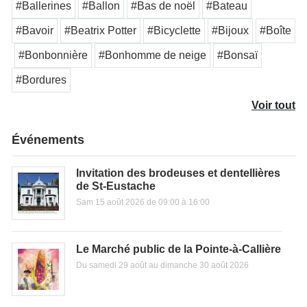
#Ballerines
#Ballon
#Bas de noël
#Bateau
#Bavoir
#Beatrix Potter
#Bicyclette
#Bijoux
#Boîte
#Bonbonnière
#Bonhomme de neige
#Bonsaï
#Bordures
Voir tout
Événements
Invitation des brodeuses et dentellières
de St-Eustache
Sam 15 août 2026 de 09:00 à 16:00
Le Marché public de la Pointe-à-Callière
Du samedi 29 août au dimanche 30 août 2026