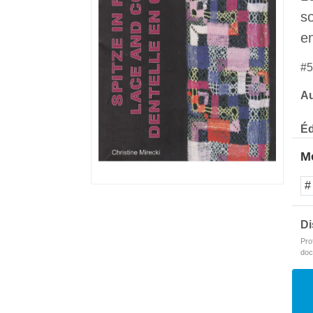
s
en
#5
Au
Éd
Mo
#
Di
Pro
doc