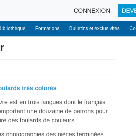
CONNEXION
DEV
Bibliothèque
Formations
Bulletins et exclusivités
Co
r
oulards très colorés
vre est en trois langues dont le français
omportant une douzaine de patrons pour
ire des foulards de couleurs.
es photographies des pièces terminées