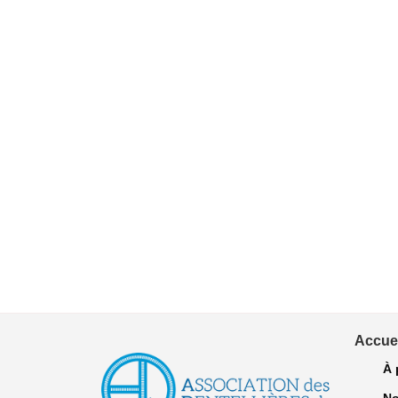
Accuei
À 