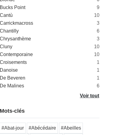
Bucks Point
9
Cantù
10
Carrickmacross
3
Chantilly
6
Chrysanthème
3
Cluny
10
Contemporaine
10
Croisements
1
Danoise
1
De Beveren
1
De Malines
6
Voir tout
Mots-clés
#Abat-jour
#Abécédaire
#Abeilles