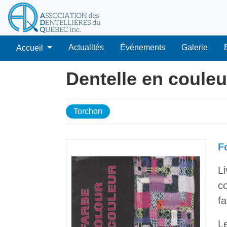
Actualités
Événements
Galerie
Accueil
Dentelle en couleu
Torchon
F
Li
c
fa
L