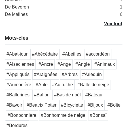
De Beveren
1
De Malines
6
Voir tout
Mots-clés
#Abat-jour
#Abécédaire
#Abeilles
#accordéon
#Alsaciennes
#Ancre
#Ange
#Angle
#Animaux
#Appliqués
#Araignées
#Arbres
#Arlequin
#Aumonière
#Auto
#Autruche
#Balle de neige
#Ballerines
#Ballon
#Bas de noël
#Bateau
#Bavoir
#Beatrix Potter
#Bicyclette
#Bijoux
#Boîte
#Bonbonnière
#Bonhomme de neige
#Bonsaï
#Bordures