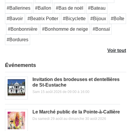
#Ballerines
#Ballon
#Bas de noël
#Bateau
#Bavoir
#Beatrix Potter
#Bicyclette
#Bijoux
#Boîte
#Bonbonnière
#Bonhomme de neige
#Bonsaï
#Bordures
Voir tout
Événements
Invitation des brodeuses et dentellières
de St-Eustache
Sam 15 août 2026 de 09:00 à 16:00
Le Marché public de la Pointe-à-Callière
Du samedi 29 août au dimanche 30 août 2026