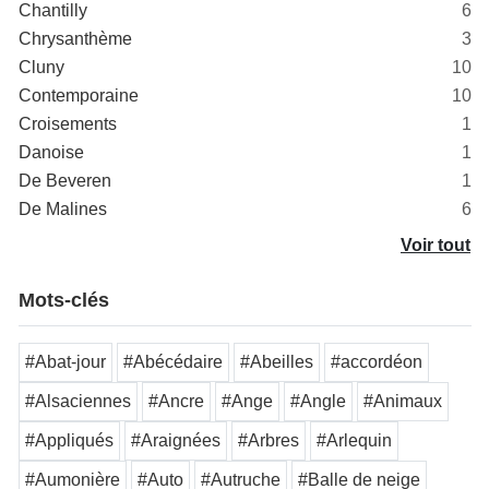
Chantilly
6
Chrysanthème
3
Cluny
10
Contemporaine
10
Croisements
1
Danoise
1
De Beveren
1
De Malines
6
Voir tout
Mots-clés
#Abat-jour
#Abécédaire
#Abeilles
#accordéon
#Alsaciennes
#Ancre
#Ange
#Angle
#Animaux
#Appliqués
#Araignées
#Arbres
#Arlequin
#Aumonière
#Auto
#Autruche
#Balle de neige