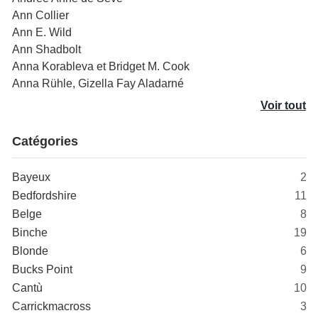
Ann Collier
Ann E. Wild
Ann Shadbolt
Anna Korableva et Bridget M. Cook
Anna Rühle, Gizella Fay Aladarné
Voir tout
Catégories
Bayeux
2
Bedfordshire
11
Belge
8
Binche
19
Blonde
6
Bucks Point
9
Cantù
10
Carrickmacross
3