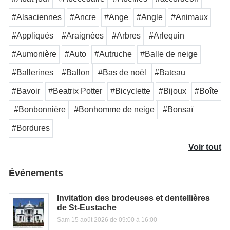
#Alsaciennes
#Ancre
#Ange
#Angle
#Animaux
#Appliqués
#Araignées
#Arbres
#Arlequin
#Aumonière
#Auto
#Autruche
#Balle de neige
#Ballerines
#Ballon
#Bas de noël
#Bateau
#Bavoir
#Beatrix Potter
#Bicyclette
#Bijoux
#Boîte
#Bonbonnière
#Bonhomme de neige
#Bonsaï
#Bordures
Voir tout
Événements
Invitation des brodeuses et dentellières
de St-Eustache
Sam 15 août 2026 de 09:00 à 16:00