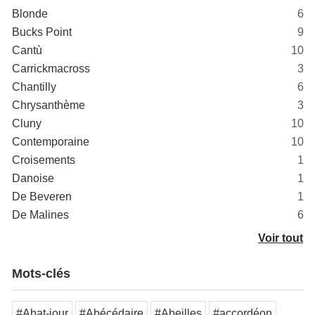
Blonde
6
Bucks Point
9
Cantù
10
Carrickmacross
3
Chantilly
6
Chrysanthème
3
Cluny
10
Contemporaine
10
Croisements
1
Danoise
1
De Beveren
1
De Malines
6
Voir tout
Mots-clés
#Abat-jour
#Abécédaire
#Abeilles
#accordéon