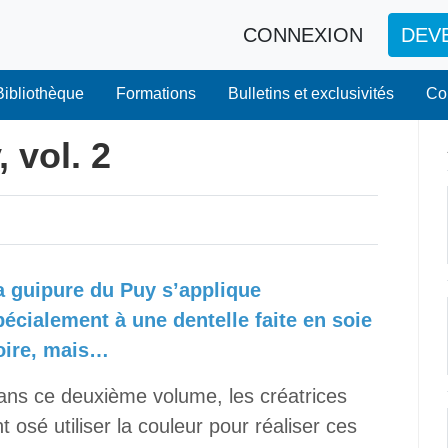
CONNEXION
DEV
Bibliothèque
Formations
Bulletins et exclusivités
Co
 vol. 2
a guipure du Puy s’applique
pécialement à une dentelle faite en soie
oire, mais…
ans ce deuxième volume, les créatrices
t osé utiliser la couleur pour réaliser ces