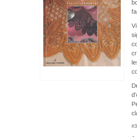
b
fa
V
si
c
c
l
co
D
d’
P
cl
#3