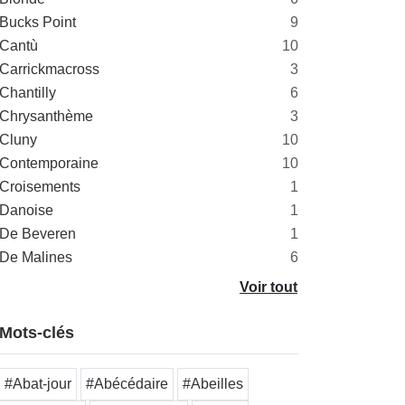
Bucks Point
9
Cantù
10
Carrickmacross
3
Chantilly
6
Chrysanthème
3
Cluny
10
Contemporaine
10
Croisements
1
Danoise
1
De Beveren
1
De Malines
6
Voir tout
Mots-clés
#Abat-jour
#Abécédaire
#Abeilles