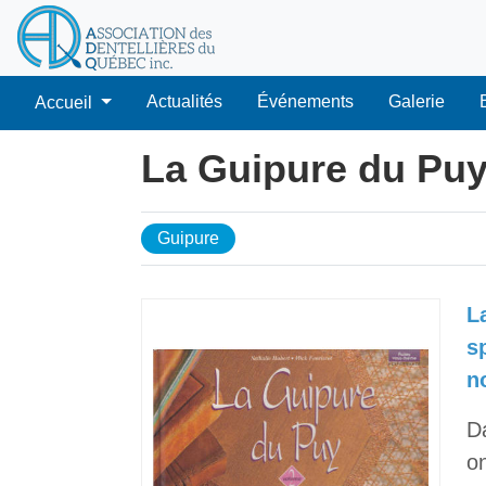
Actualités
Événements
Galerie
Accueil
La Guipure du Puy,
Guipure
L
s
n
D
on