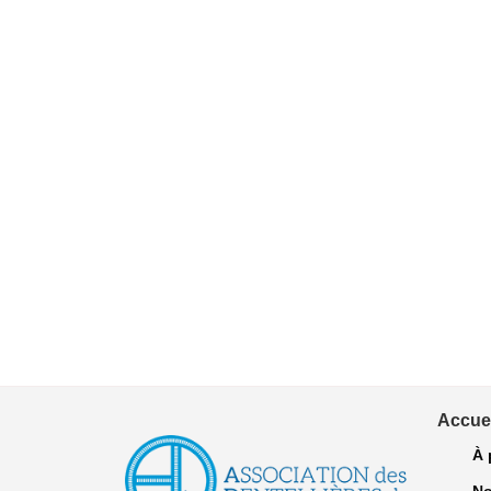
Accuei
À 