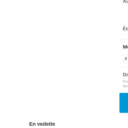
Au
Éd
Mo
#
Di
Pro
doc
En vedette