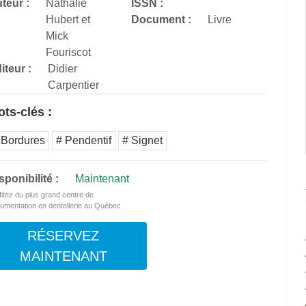
teur :
Nathalie
ISSN :
Hubert et
Document :
Livre
Mick
Fouriscot
iteur :
Didier
Carpentier
ts-clés :
 Bordures
# Pendentif
# Signet
sponibilité :
Maintenant
fitez du plus grand centre de
umentation en dentellerie au Québec
RÉSERVEZ
MAINTENANT