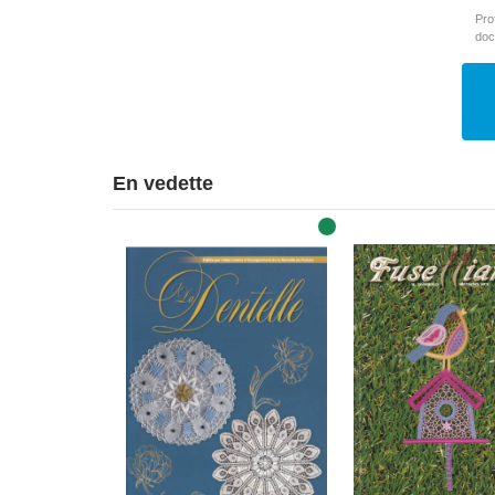
Pro
doc
En vedette