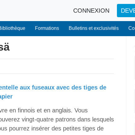
CONNEXION
DEV
Bibliothèque
Formations
Bulletins et exclusivités
Co
sä
entelle aux fuseaux avec des tiges de
apier
vre en finnois et en anglais. Vous
ouverez vingt-quatre patrons dans lesquels
us pourrez insérer des petites tiges de