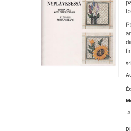
p
to
P
an
di
fi
#4
Au
Éd
Mo
#
Di