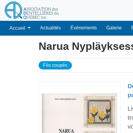
Actualités
Événements
Galerie
Accueil
Narua Nypläykses
Fils coupés
D
p
Li
tr
vo