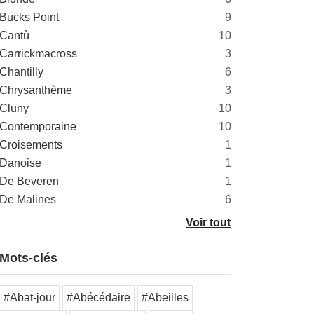
Bucks Point
9
Cantù
10
Carrickmacross
3
Chantilly
6
Chrysanthème
3
Cluny
10
Contemporaine
10
Croisements
1
Danoise
1
De Beveren
1
De Malines
6
Voir tout
Mots-clés
#Abat-jour
#Abécédaire
#Abeilles