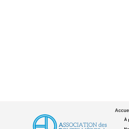
Accuei
À 