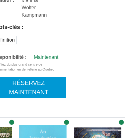
iteur :
Martina
Wolter-
Kampmann
ts-clés :
finition
sponibilité :
Maintenant
fitez du plus grand centre de
umentation en dentellerie au Québec
RÉSERVEZ
MAINTENANT