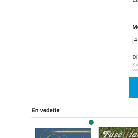
Éd
Mo
# 
Di
Pro
doc
En vedette