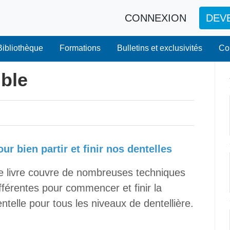
CONNEXION
DEV
Bibliothèque
Formations
Bulletins et exclusivités
Co
ible
our bien partir et finir nos dentelles
e livre couvre de nombreuses techniques
fférentes pour commencer et finir la
ntelle pour tous les niveaux de dentellière.