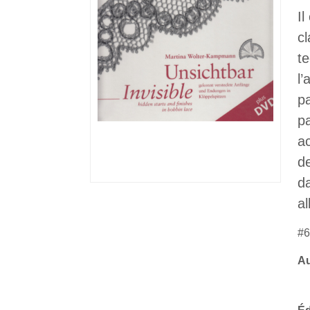
I
cl
t
l
pa
p
a
d
da
a
#6
Au