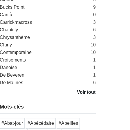
Bucks Point
9
Cantù
10
Carrickmacross
3
Chantilly
6
Chrysanthème
3
Cluny
10
Contemporaine
10
Croisements
1
Danoise
1
De Beveren
1
De Malines
6
Voir tout
Mots-clés
#Abat-jour
#Abécédaire
#Abeilles