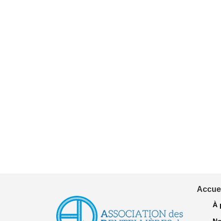
Accuei
À 