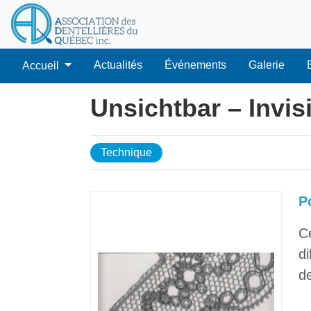
Actualités
Événements
Galerie
Accueil
Unsichtbar – Invis
Technique
P
C
di
de