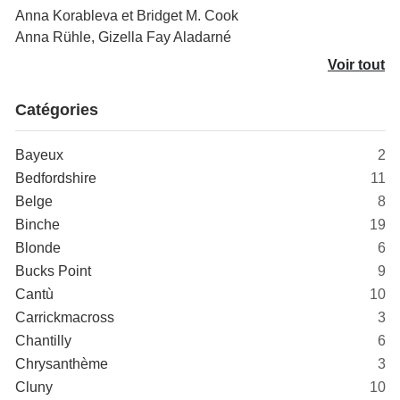
Anna Korableva et Bridget M. Cook
Anna Rühle, Gizella Fay Aladarné
Voir tout
Catégories
Bayeux
2
Bedfordshire
11
Belge
8
Binche
19
Blonde
6
Bucks Point
9
Cantù
10
Carrickmacross
3
Chantilly
6
Chrysanthème
3
Cluny
10