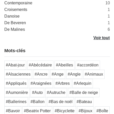
Contemporaine
10
Croisements
1
Danoise
1
De Beveren
1
De Malines
6
Voir tout
Mots-clés
#Abat-jour
#Abécédaire
#Abeilles
#accordéon
#Alsaciennes
#Ancre
#Ange
#Angle
#Animaux
#Appliqués
#Araignées
#Arbres
#Arlequin
#Aumonière
#Auto
#Autruche
#Balle de neige
#Ballerines
#Ballon
#Bas de noël
#Bateau
#Bavoir
#Beatrix Potter
#Bicyclette
#Bijoux
#Boîte