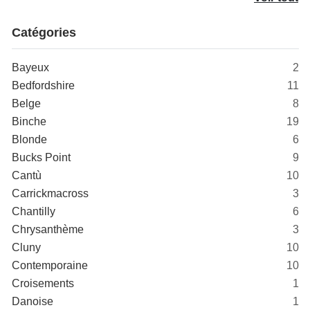
Catégories
Bayeux
2
Bedfordshire
11
Belge
8
Binche
19
Blonde
6
Bucks Point
9
Cantù
10
Carrickmacross
3
Chantilly
6
Chrysanthème
3
Cluny
10
Contemporaine
10
Croisements
1
Danoise
1