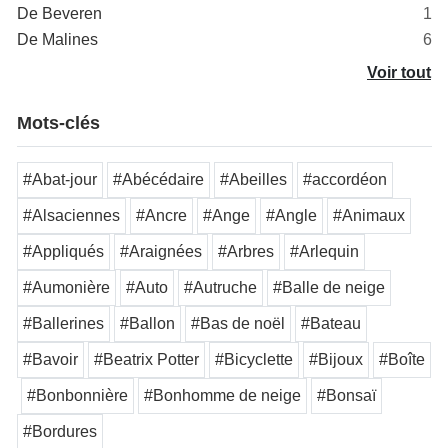
De Beveren
1
De Malines
6
Voir tout
Mots-clés
#Abat-jour
#Abécédaire
#Abeilles
#accordéon
#Alsaciennes
#Ancre
#Ange
#Angle
#Animaux
#Appliqués
#Araignées
#Arbres
#Arlequin
#Aumonière
#Auto
#Autruche
#Balle de neige
#Ballerines
#Ballon
#Bas de noël
#Bateau
#Bavoir
#Beatrix Potter
#Bicyclette
#Bijoux
#Boîte
#Bonbonnière
#Bonhomme de neige
#Bonsaï
#Bordures