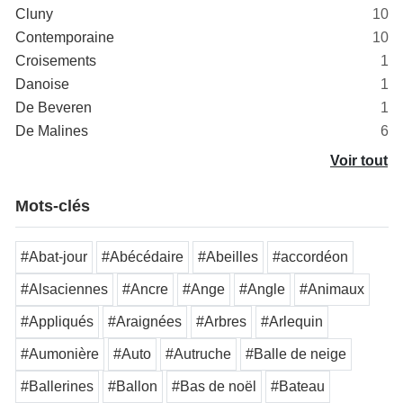
Cluny
10
Contemporaine
10
Croisements
1
Danoise
1
De Beveren
1
De Malines
6
Voir tout
Mots-clés
#Abat-jour
#Abécédaire
#Abeilles
#accordéon
#Alsaciennes
#Ancre
#Ange
#Angle
#Animaux
#Appliqués
#Araignées
#Arbres
#Arlequin
#Aumonière
#Auto
#Autruche
#Balle de neige
#Ballerines
#Ballon
#Bas de noël
#Bateau