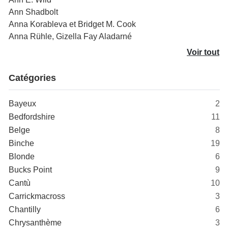
Ann Shadbolt
Anna Korableva et Bridget M. Cook
Anna Rühle, Gizella Fay Aladarné
Voir tout
Catégories
Bayeux
2
Bedfordshire
11
Belge
8
Binche
19
Blonde
6
Bucks Point
9
Cantù
10
Carrickmacross
3
Chantilly
6
Chrysanthème
3