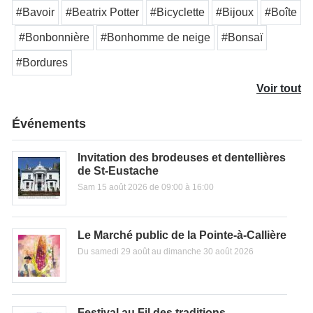
#Bavoir
#Beatrix Potter
#Bicyclette
#Bijoux
#Boîte
#Bonbonnière
#Bonhomme de neige
#Bonsaï
#Bordures
Voir tout
Événements
Invitation des brodeuses et dentellières
de St-Eustache
Sam 15 août 2026 de 09:00 à 16:00
Le Marché public de la Pointe-à-Callière
Du samedi 29 août au dimanche 30 août 2026
Festival au Fil des traditions