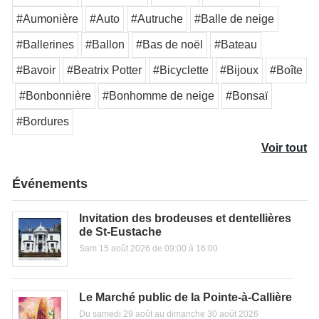
#Aumonière
#Auto
#Autruche
#Balle de neige
#Ballerines
#Ballon
#Bas de noël
#Bateau
#Bavoir
#Beatrix Potter
#Bicyclette
#Bijoux
#Boîte
#Bonbonnière
#Bonhomme de neige
#Bonsaï
#Bordures
Voir tout
Événements
Invitation des brodeuses et dentellières
de St-Eustache
Sam 15 août 2026 de 09:00 à 16:00
Le Marché public de la Pointe-à-Callière
Du samedi 29 août au dimanche 30 août 2026