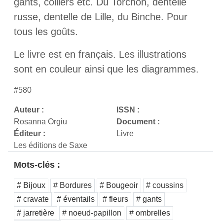
gants, colliers etc. Du Torchon, dentelle
russe, dentelle de Lille, du Binche. Pour
tous les goûts.
Le livre est en français. Les illustrations
sont en couleur ainsi que les diagrammes.
#580
Auteur :
ISSN :
Rosanna Orgiu
Document :
Éditeur :
Livre
Les éditions de Saxe
Mots-clés :
# Bijoux
# Bordures
# Bougeoir
# coussins
# cravate
# éventails
# fleurs
# gants
# jarretière
# noeud-papillon
# ombrelles