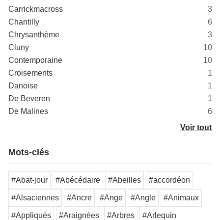
Carrickmacross
3
Chantilly
6
Chrysanthème
3
Cluny
10
Contemporaine
10
Croisements
1
Danoise
1
De Beveren
1
De Malines
6
Voir tout
Mots-clés
#Abat-jour
#Abécédaire
#Abeilles
#accordéon
#Alsaciennes
#Ancre
#Ange
#Angle
#Animaux
#Appliqués
#Araignées
#Arbres
#Arlequin