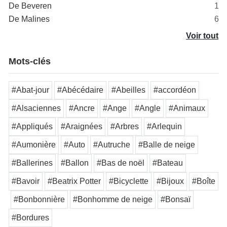
De Beveren
1
De Malines
6
Voir tout
Mots-clés
#Abat-jour
#Abécédaire
#Abeilles
#accordéon
#Alsaciennes
#Ancre
#Ange
#Angle
#Animaux
#Appliqués
#Araignées
#Arbres
#Arlequin
#Aumonière
#Auto
#Autruche
#Balle de neige
#Ballerines
#Ballon
#Bas de noël
#Bateau
#Bavoir
#Beatrix Potter
#Bicyclette
#Bijoux
#Boîte
#Bonbonnière
#Bonhomme de neige
#Bonsaï
#Bordures