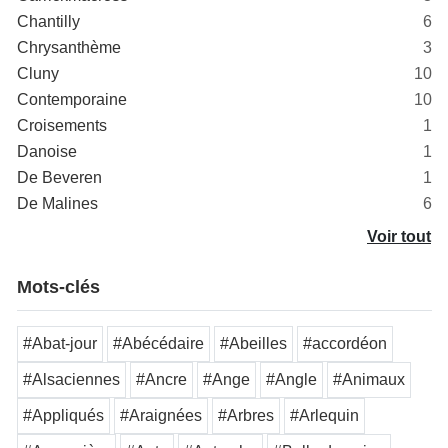
Chantilly
6
Chrysanthème
3
Cluny
10
Contemporaine
10
Croisements
1
Danoise
1
De Beveren
1
De Malines
6
Voir tout
Mots-clés
#Abat-jour
#Abécédaire
#Abeilles
#accordéon
#Alsaciennes
#Ancre
#Ange
#Angle
#Animaux
#Appliqués
#Araignées
#Arbres
#Arlequin