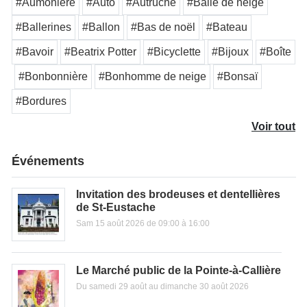
#Aumonière
#Auto
#Autruche
#Balle de neige
#Ballerines
#Ballon
#Bas de noël
#Bateau
#Bavoir
#Beatrix Potter
#Bicyclette
#Bijoux
#Boîte
#Bonbonnière
#Bonhomme de neige
#Bonsaï
#Bordures
Voir tout
Événements
Invitation des brodeuses et dentellières
de St-Eustache
Sam 15 août 2026 de 09:00 à 16:00
Le Marché public de la Pointe-à-Callière
Du samedi 29 août au dimanche 30 août 2026