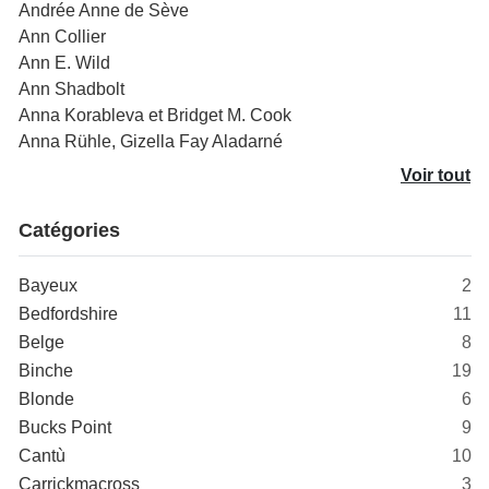
Andrée Anne de Sève
Ann Collier
Ann E. Wild
Ann Shadbolt
Anna Korableva et Bridget M. Cook
Anna Rühle, Gizella Fay Aladarné
Voir tout
Catégories
Bayeux
2
Bedfordshire
11
Belge
8
Binche
19
Blonde
6
Bucks Point
9
Cantù
10
Carrickmacross
3