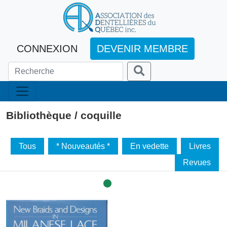
CONNEXION
DEVENIR MEMBRE
Bibliothèque / coquille
Tous
* Nouveautés *
En vedette
Livres
Revues