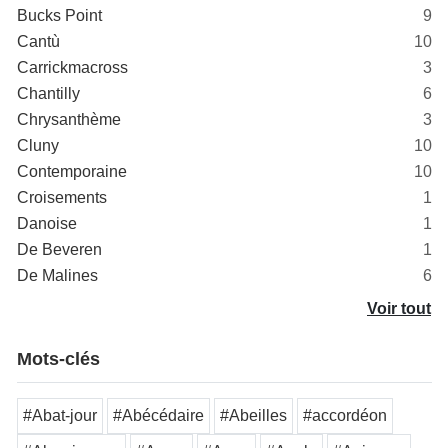
Bucks Point
9
Cantù
10
Carrickmacross
3
Chantilly
6
Chrysanthème
3
Cluny
10
Contemporaine
10
Croisements
1
Danoise
1
De Beveren
1
De Malines
6
Voir tout
Mots-clés
#Abat-jour
#Abécédaire
#Abeilles
#accordéon