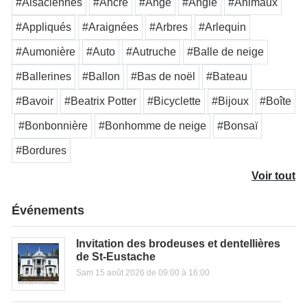
#Alsaciennes
#Ancre
#Ange
#Angle
#Animaux
#Appliqués
#Araignées
#Arbres
#Arlequin
#Aumonière
#Auto
#Autruche
#Balle de neige
#Ballerines
#Ballon
#Bas de noël
#Bateau
#Bavoir
#Beatrix Potter
#Bicyclette
#Bijoux
#Boîte
#Bonbonnière
#Bonhomme de neige
#Bonsaï
#Bordures
Voir tout
Événements
Invitation des brodeuses et dentellières
de St-Eustache
Sam 15 août 2026 de 09:00 à 16:00