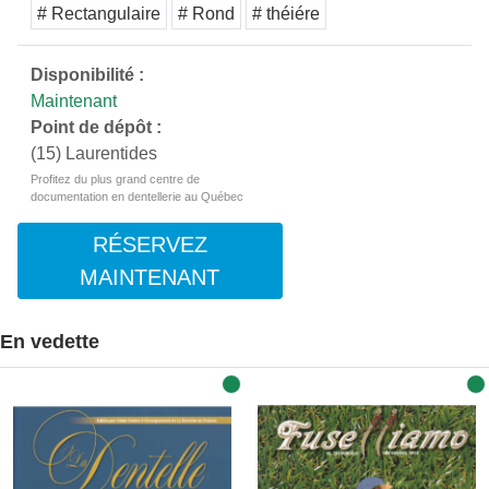
# Rectangulaire
# Rond
# théiére
Disponibilité :
Maintenant
Point de dépôt :
(15) Laurentides
Profitez du plus grand centre de
documentation en dentellerie au Québec
RÉSERVEZ
MAINTENANT
En vedette