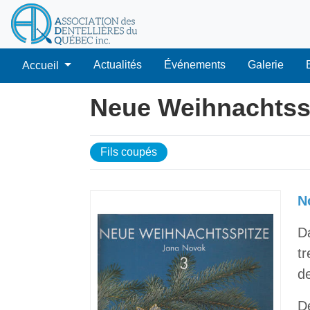
Actualités
Événements
Galerie
Accueil
Neue Weihnachtss
Fils coupés
N
Da
tr
de
De