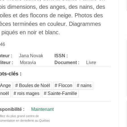
rois dimensions, des anges, des nains, des
oiles et des flocons de neige. Photos des
ièces terminées en couleur. Diagrammes
 piqués en noir et blanc.
46
teur :
Jana Novak
ISSN :
iteur :
Moravia
Document :
Livre
ts-clés :
 Ange
# Boules de Noël
# Flocon
# nains
 noël
# rois mages
# Sainte-Famille
sponibilité :
Maintenant
fitez du plus grand centre de
umentation en dentellerie au Québec