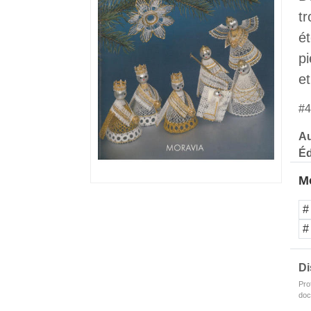
t
ét
p
et
#4
Au
Éd
Mo
#
#
Di
Pro
doc