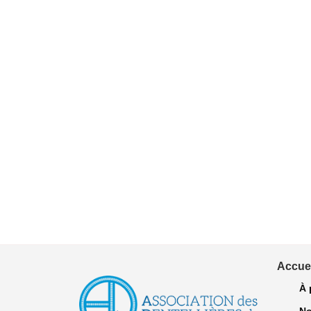
Accuei
À 