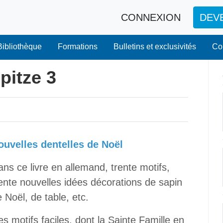
CONNEXION
DEV
Bibliothèque
Formations
Bulletins et exclusivités
Co
pitze 3
ouvelles dentelles de Noël
ns ce livre en allemand, trente motifs,
ente nouvelles idées décorations de sapin
 Noël, de table, etc.
s motifs faciles, dont la Sainte Famille en