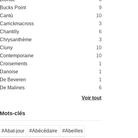
Bucks Point
9
Cantù
10
Carrickmacross
3
Chantilly
6
Chrysanthème
3
Cluny
10
Contemporaine
10
Croisements
1
Danoise
1
De Beveren
1
De Malines
6
Voir tout
Mots-clés
#Abat-jour
#Abécédaire
#Abeilles