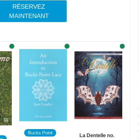
RÉSERVEZ
MAINTENANT
Bucks Point
La Dentelle no.
ne