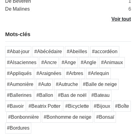
De Beveren
1
De Malines
6
Voir tout
Mots-clés
#Abat-jour
#Abécédaire
#Abeilles
#accordéon
#Alsaciennes
#Ancre
#Ange
#Angle
#Animaux
#Appliqués
#Araignées
#Arbres
#Arlequin
#Aumonière
#Auto
#Autruche
#Balle de neige
#Ballerines
#Ballon
#Bas de noël
#Bateau
#Bavoir
#Beatrix Potter
#Bicyclette
#Bijoux
#Boîte
#Bonbonnière
#Bonhomme de neige
#Bonsaï
#Bordures