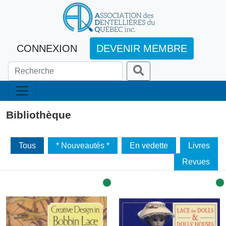
CONNEXION
DEVENIR MEMBRE
Bibliothèque
Tous
* Nouveautés *
En vedette
Livres
Revues