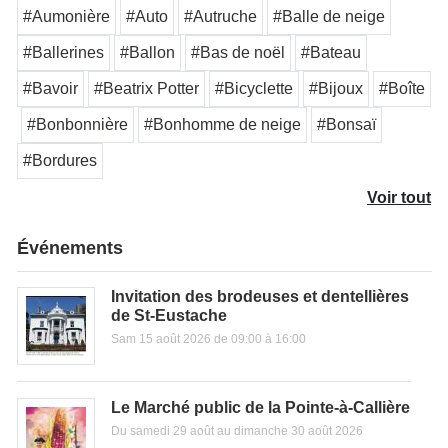
#Aumonière
#Auto
#Autruche
#Balle de neige
#Ballerines
#Ballon
#Bas de noël
#Bateau
#Bavoir
#Beatrix Potter
#Bicyclette
#Bijoux
#Boîte
#Bonbonnière
#Bonhomme de neige
#Bonsaï
#Bordures
Voir tout
Événements
Invitation des brodeuses et dentellières
de St-Eustache
Sam 15 août 2026 de 09:00 à 16:00
Le Marché public de la Pointe-à-Callière
Du samedi 29 août au dimanche 30 août 2026