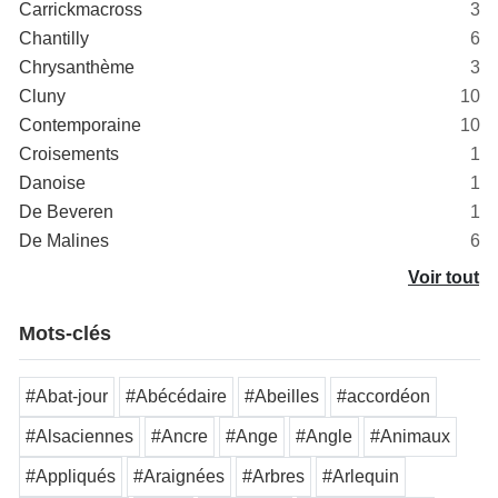
Carrickmacross
3
Chantilly
6
Chrysanthème
3
Cluny
10
Contemporaine
10
Croisements
1
Danoise
1
De Beveren
1
De Malines
6
Voir tout
Mots-clés
#Abat-jour
#Abécédaire
#Abeilles
#accordéon
#Alsaciennes
#Ancre
#Ange
#Angle
#Animaux
#Appliqués
#Araignées
#Arbres
#Arlequin