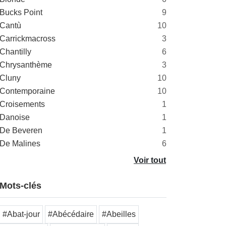
Bucks Point
9
Cantù
10
Carrickmacross
3
Chantilly
6
Chrysanthème
3
Cluny
10
Contemporaine
10
Croisements
1
Danoise
1
De Beveren
1
De Malines
6
Voir tout
Mots-clés
#Abat-jour
#Abécédaire
#Abeilles