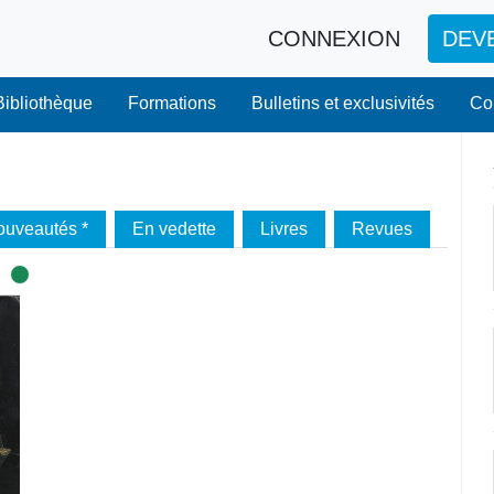
CONNEXION
DEV
Bibliothèque
Formations
Bulletins et exclusivités
Co
ouveautés *
En vedette
Livres
Revues