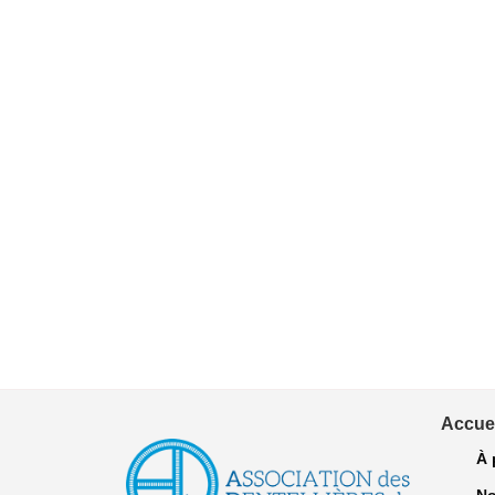
Accuei
À 