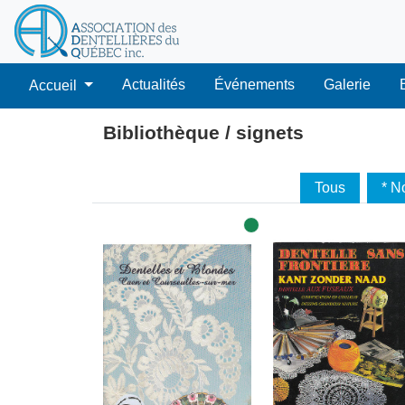
Actualités
Événements
Galerie
Accueil
Bibliothèque / signets
Tous
* N