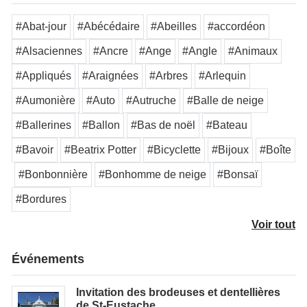
#Abat-jour
#Abécédaire
#Abeilles
#accordéon
#Alsaciennes
#Ancre
#Ange
#Angle
#Animaux
#Appliqués
#Araignées
#Arbres
#Arlequin
#Aumonière
#Auto
#Autruche
#Balle de neige
#Ballerines
#Ballon
#Bas de noël
#Bateau
#Bavoir
#Beatrix Potter
#Bicyclette
#Bijoux
#Boîte
#Bonbonnière
#Bonhomme de neige
#Bonsaï
#Bordures
Voir tout
Événements
Invitation des brodeuses et dentellières
de St-Eustache